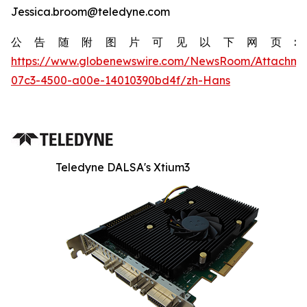
Jessica.broom@teledyne.com
公告随附图片可见以下网页:
https://www.globenewswire.com/NewsRoom/Attachm
07c3-4500-a00e-14010390bd4f/zh-Hans
Teledyne DALSA's Xtium3