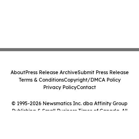
About
Press Release Archive
Submit Press Release
Terms & Conditions
Copyright/DMCA Policy
Privacy Policy
Contact
© 1995-2026 Newsmatics Inc. dba Affinity Group
Publishing & Small Business Times of Canada. All
Rights Reserved.
Cookie Settings / Your Privacy Choices